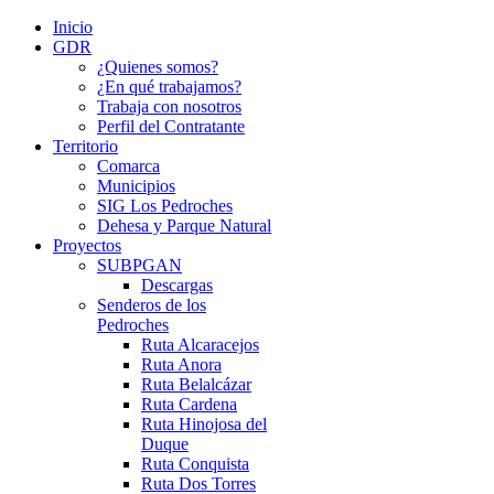
Inicio
GDR
¿Quienes somos?
¿En qué trabajamos?
Trabaja con nosotros
Perfil del Contratante
Territorio
Comarca
Municipios
SIG Los Pedroches
Dehesa y Parque Natural
Proyectos
SUBPGAN
Descargas
Senderos de los
Pedroches
Ruta Alcaracejos
Ruta Anora
Ruta Belalcázar
Ruta Cardena
Ruta Hinojosa del
Duque
Ruta Conquista
Ruta Dos Torres