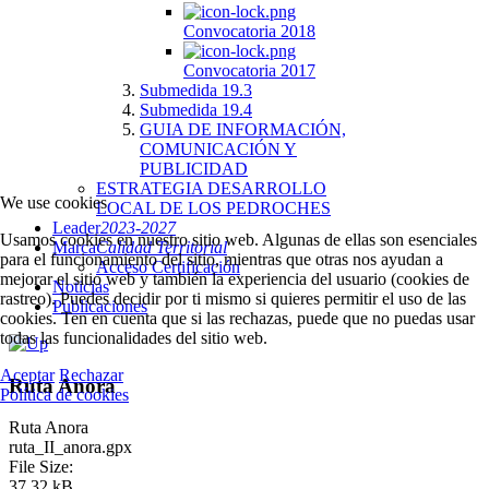
Convocatoria 2018
Convocatoria 2017
Submedida 19.3
Submedida 19.4
GUIA DE INFORMACIÓN,
COMUNICACIÓN Y
PUBLICIDAD
ESTRATEGIA DESARROLLO
We use cookies
LOCAL DE LOS PEDROCHES
Leader
2023-2027
Usamos cookies en nuestro sitio web. Algunas de ellas son esenciales
Marca
Calidad Territorial
para el funcionamiento del sitio, mientras que otras nos ayudan a
Acceso Certificación
mejorar el sitio web y también la experiencia del usuario (cookies de
Noticias
rastreo). Puedes decidir por ti mismo si quieres permitir el uso de las
Publicaciones
cookies. Ten en cuenta que si las rechazas, puede que no puedas usar
todas las funcionalidades del sitio web.
Aceptar
Rechazar
Ruta Anora
Política de cookies
Ruta Anora
ruta_II_anora.gpx
File Size:
37.32 kB