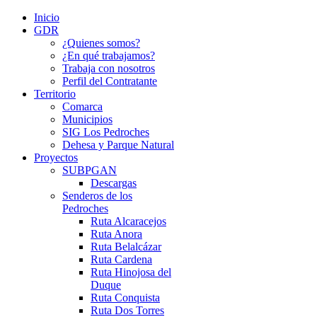
Inicio
GDR
¿Quienes somos?
¿En qué trabajamos?
Trabaja con nosotros
Perfil del Contratante
Territorio
Comarca
Municipios
SIG Los Pedroches
Dehesa y Parque Natural
Proyectos
SUBPGAN
Descargas
Senderos de los
Pedroches
Ruta Alcaracejos
Ruta Anora
Ruta Belalcázar
Ruta Cardena
Ruta Hinojosa del
Duque
Ruta Conquista
Ruta Dos Torres