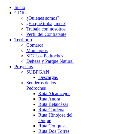
Inicio
GDR
¿Quienes somos?
¿En qué trabajamos?
Trabaja con nosotros
Perfil del Contratante
Territorio
Comarca
Municipios
SIG Los Pedroches
Dehesa y Parque Natural
Proyectos
SUBPGAN
Descargas
Senderos de los
Pedroches
Ruta Alcaracejos
Ruta Anora
Ruta Belalcázar
Ruta Cardena
Ruta Hinojosa del
Duque
Ruta Conquista
Ruta Dos Torres