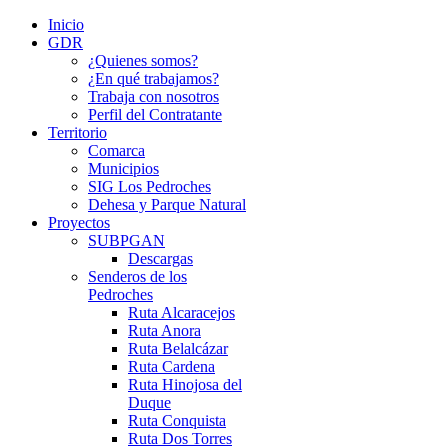
Inicio
GDR
¿Quienes somos?
¿En qué trabajamos?
Trabaja con nosotros
Perfil del Contratante
Territorio
Comarca
Municipios
SIG Los Pedroches
Dehesa y Parque Natural
Proyectos
SUBPGAN
Descargas
Senderos de los
Pedroches
Ruta Alcaracejos
Ruta Anora
Ruta Belalcázar
Ruta Cardena
Ruta Hinojosa del
Duque
Ruta Conquista
Ruta Dos Torres