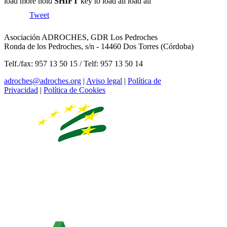
load more
hold
SHIFT
key to load all
load all
Tweet
Asociación ADROCHES, GDR Los Pedroches
Ronda de los Pedroches, s/n - 14460 Dos Torres (Córdoba)
Telf./fax: 957 13 50 15 / Telf: 957 13 50 14
adroches@adroches.org
|
Aviso legal
|
Política de
Privacidad
|
Política de Cookies