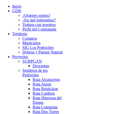
Inicio
GDR
¿Quienes somos?
¿En qué trabajamos?
Trabaja con nosotros
Perfil del Contratante
Territorio
Comarca
Municipios
SIG Los Pedroches
Dehesa y Parque Natural
Proyectos
SUBPGAN
Descargas
Senderos de los
Pedroches
Ruta Alcaracejos
Ruta Anora
Ruta Belalcázar
Ruta Cardena
Ruta Hinojosa del
Duque
Ruta Conquista
Ruta Dos Torres